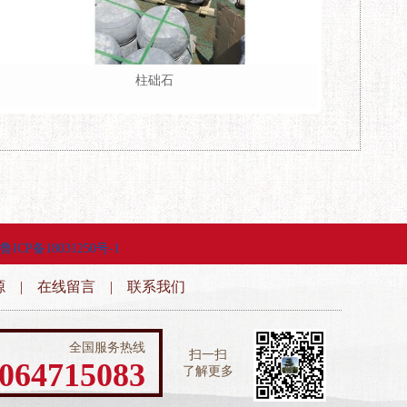
柱础石
鲁ICP备18031250号-1
源
|
在线留言
|
联系我们
全国服务热线
扫一扫
064715083
了解更多