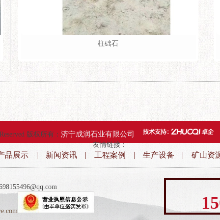
柱础石
济宁成润石业有限公司
ts Reserved 版权所有：
友情链接：
产品展示
|
新闻资讯
|
工程案例
|
生产设备
|
矿山资
155496@qq.com
15
ye.com