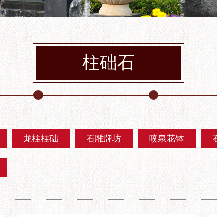
柱础石
龙柱柱础
石雕牌坊
喷泉花钵