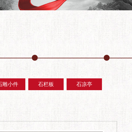
石雕小件
石栏板
石凉亭