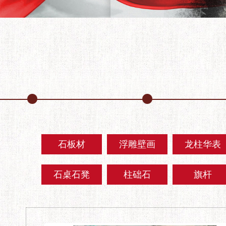
石板材
浮雕壁画
龙柱华表
石桌石凳
柱础石
旗杆